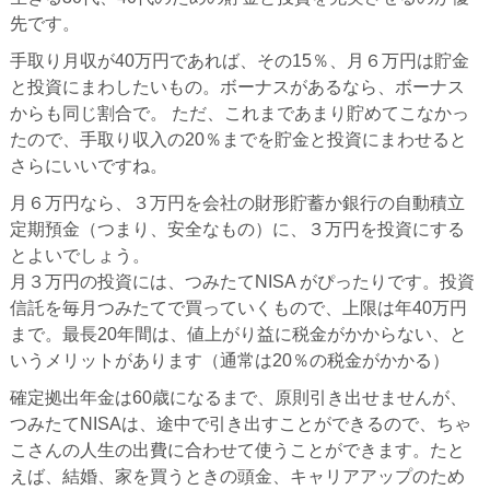
先です。
手取り月収が40万円であれば、その15％、月６万円は貯金
と投資にまわしたいもの。ボーナスがあるなら、ボーナス
からも同じ割合で。 ただ、これまであまり貯めてこなかっ
たので、手取り収入の20％までを貯金と投資にまわせると
さらにいいですね。
月６万円なら、３万円を会社の財形貯蓄か銀行の自動積立
定期預金（つまり、安全なもの）に、３万円を投資にする
とよいでしょう。
月３万円の投資には、つみたてNISA がぴったりです。投資
信託を毎月つみたてで買っていくもので、上限は年40万円
まで。最長20年間は、値上がり益に税金がかからない、と
いうメリットがあります（通常は20％の税金がかかる）
確定拠出年金は60歳になるまで、原則引き出せませんが、
つみたてNISAは、途中で引き出すことができるので、ちゃ
こさんの人生の出費に合わせて使うことができます。たと
えば、結婚、家を買うときの頭金、キャリアアップのため