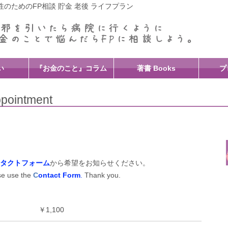
のためのFP相談 貯金 老後 ライフプラン
い
『お金のこと』コラム
著書 Books
プ
intment
タクトフォーム
から希望をお知らせください。
se use the
C
ontact Form
.
Thank you.
￥1,100