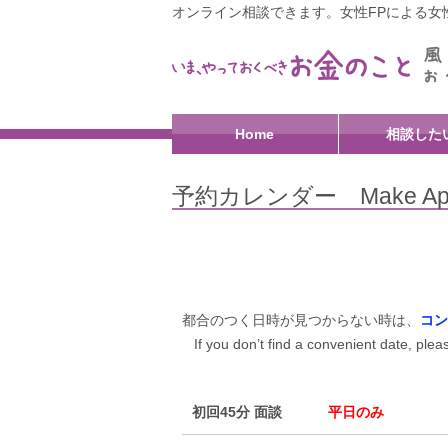
オンライン相談できます。女性FPによる女性
Home
相談した
予約カレンダー Make Appo
都合のつく日時が見つからない時は、
コン
If you don’t find a convenient date, plea
初回45分 面談
平日のみ