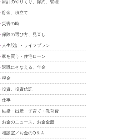
家計のやりくり、節約、管理
貯金、積立て
災害の時
保険の選び方、見直し
人生設計・ライフプラン
家を買う・住宅ローン
退職にそなえる、年金
税金
投資、投資信託
仕事
結婚・出産・子育て・教育費
お金のニュース、お金全般
相談室／お金のQ＆Ａ