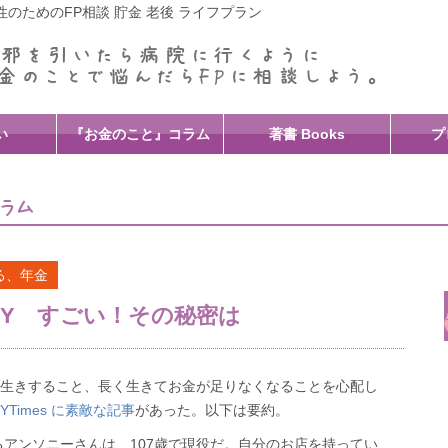
のためのFP相談 貯金 老後 ライフプラン
い
『お金のこと』コラム
著書 Books
プ
る、年金
NY すごい！その秘密は
長生きすること、長く生きてお金が足りなくなることを心配し
NYTimes に素敵な記事
があった。以下は要約。
アンソニーさんは、107歳で現役だ。自分のお店を持ってい