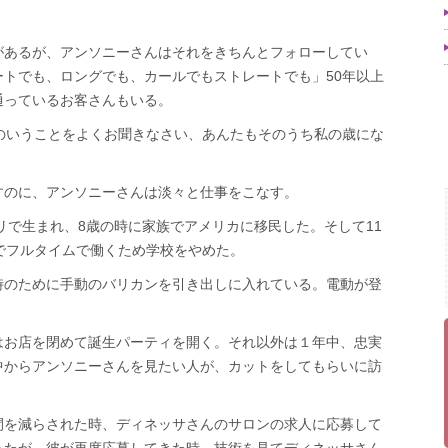
があるが、アンソニーさんはそれをきちんとフォローしてい
トでも、ロングでも、カールでもストレートでも」50年以上
通っているお客さんもいる。
のいうことをよくお聞きなさい、あんたもそのうち私の歳にな
すのに、アンソニーさんは淡々と仕事をこなす。
ポリで生まれ、8歳の時に家族でアメリカに移民した。そして11
でフルタイムで働くため学校をやめた。
時のために手動のバリカンを引き出しに入れている。電動が登
はお店を閉めて誕生パーティを開く。それ以外は１年中、忠実
中からアンソニーさんを見たい人が、カットをしてもらいに訪
間を減らされた時、ディネッサさんのサロンの求人に応募して