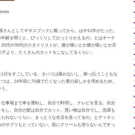
Times
床屋さんとしてギネスブックに載ってから、はや11年がたった。
の年齢を聞くと、びっくりしてひっくりかえるの」とはオーナ
20代や30代のスタイリストが、膝が痛いとか腰が痛いとか言
の子より、たくさんのカットをこなしてるくらい」
た1日をすごしている。タバコは吸わないし、酔っ払うこともな
つは、14年前に70歳で亡くなった妻の寂しさを埋めるため。
いう。
。仕事場まで車を運転し、自分で料理し、テレビを見る。自分
りをし、自分の髪は自分でカット。買い物は自分でし、洗濯も
じられないくらい、まっとうな生活を送ってるの」とディネッ
めのサプリもとっていない。肌にクリームも塗らないんですっ