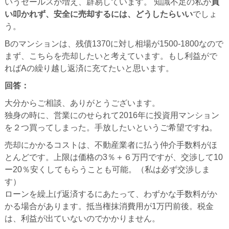
いうセールスが増え、辟易しています。 知識不足の私が
買
い叩かれず、安全に売却するには、どうしたらいい
でしょ
う。
Bのマンションは、残債1370に対し相場が1500-1800なので
まず、こちらを売却したいと考えています。もし利益がで
ればAの繰り越し返済に充てたいと思います。
回答：
大分からご相談、ありがとうございます。
独身の時に、営業にのせられて2016年に投資用マンション
を２つ買ってしまった。手放したいというご希望ですね。
売却にかかるコストは、不動産業者に払う仲介手数料がほ
とんどです。上限は価格の3％＋６万円ですが、交渉して10
ー20％安くしてもらうことも可能。（私は必ず交渉しま
す）
ローンを繰上げ返済するにあたって、わずかな手数料がか
かる場合があります。抵当権抹消費用が1万円前後。税金
は、利益が出ていないのでかかりません。