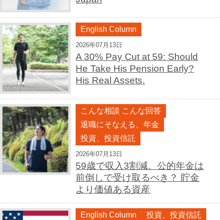
English Column
2026年07月13日
A 30% Pay Cut at 59: Should
He Take His Pension Early?
His Real Assets.
こんな相談 こんな回答
退職にそなえる、年金
投資、投資信託
2026年07月13日
59歳で収入3割減。公的年金は
前倒しで受け取るべき？ 貯金
より価値ある資産
English Column
投資、投資信託