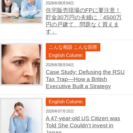
2026年08月04日
住宅販売現場のFPに要注意！
貯金30万円の夫婦に「4500万
円の戸建て、問題なく買えま
す」
こんな相談 こんな回答
English Column
2026年08月04日
Case Study: Defusing the RSU
Tax Trap—How a British
Executive Built a Strategy
English Column
2026年07月15日
A 47-year-old US Citizen was
Told She Couldn’t invest in
Japan