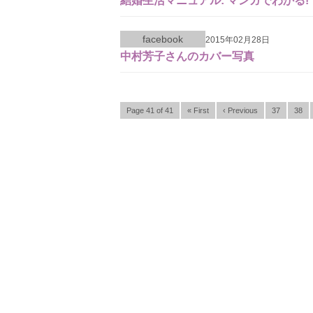
結婚生活マニュアル: マンガでわかる!
facebook
2015年02月28日
中村芳子さんのカバー写真
Page 41 of 41
« First
‹ Previous
37
38