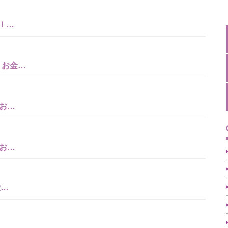
！…
 お金…
お…
お…
愛…