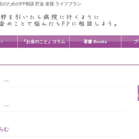
のためのFP相談 貯金 老後 ライフプラン
い
『お金のこと』コラム
著書 Books
プ
 …
 …
らむ