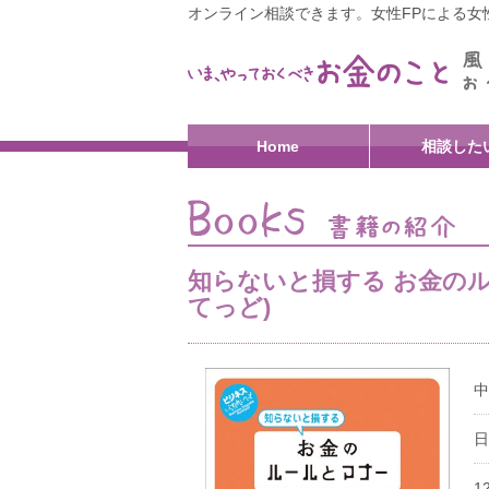
オンライン相談できます。女性FPによる女性
Home
相談した
知らないと損する お金のル
てっど)
中
日
1