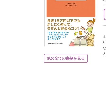
本
り
な
人
他の全ての書籍を見る