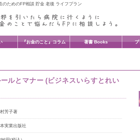
のためのFP相談 貯金 老後 ライフプラン
い
『お金のこと』コラム
著書 Books
プ
ールとマナー (ビジネスいらすとれい
村芳子著
本実業出版社
296円(税込）