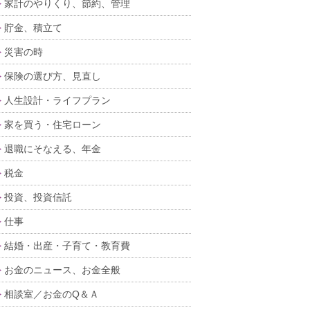
家計のやりくり、節約、管理
貯金、積立て
災害の時
保険の選び方、見直し
人生設計・ライフプラン
家を買う・住宅ローン
退職にそなえる、年金
税金
投資、投資信託
仕事
結婚・出産・子育て・教育費
お金のニュース、お金全般
相談室／お金のQ＆Ａ