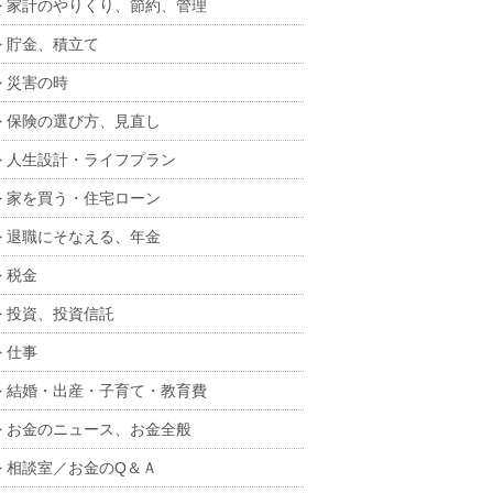
家計のやりくり、節約、管理
貯金、積立て
災害の時
保険の選び方、見直し
人生設計・ライフプラン
家を買う・住宅ローン
退職にそなえる、年金
税金
投資、投資信託
仕事
結婚・出産・子育て・教育費
お金のニュース、お金全般
相談室／お金のQ＆Ａ