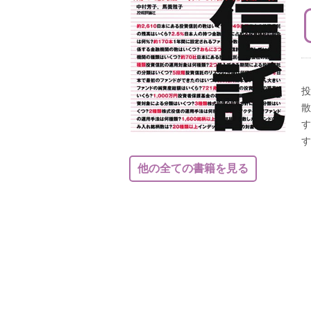
投
散
す
す
他の全ての書籍を見る