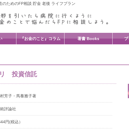
のためのFP相談 貯金 老後 ライフプラン
い
『お金のこと』コラム
著書 Books
プ
リ 投資信託
村芳子・馬養雅子著
術評論社
344円(税込）