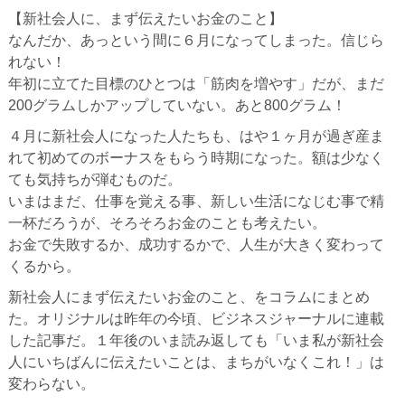
【新社会人に、まず伝えたいお金のこと】
なんだか、あっという間に６月になってしまった。信じら
れない！
年初に立てた目標のひとつは「筋肉を増やす」だが、まだ
200グラムしかアップしていない。あと800グラム！
４月に新社会人になった人たちも、はや１ヶ月が過ぎ産ま
れて初めてのボーナスをもらう時期になった。額は少なく
ても気持ちが弾むものだ。
いまはまだ、仕事を覚える事、新しい生活になじむ事で精
一杯だろうが、そろそろお金のことも考えたい。
お金で失敗するか、成功するかで、人生が大きく変わって
くるから。
新社会人にまず伝えたいお金のこと、をコラムにまとめ
た。オリジナルは昨年の今頃、ビジネスジャーナルに連載
した記事だ。１年後のいま読み返しても「いま私が新社会
人にいちばんに伝えたいことは、まちがいなくこれ！」は
変わらない。