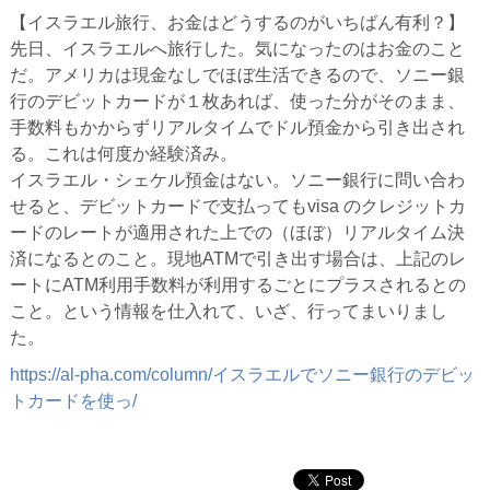
【イスラエル旅行、お金はどうするのがいちばん有利？】
先日、イスラエルへ旅行した。気になったのはお金のこと
だ。アメリカは現金なしでほぼ生活できるので、ソニー銀
行のデビットカードが１枚あれば、使った分がそのまま、
手数料もかからずリアルタイムでドル預金から引き出され
る。これは何度か経験済み。
イスラエル・シェケル預金はない。ソニー銀行に問い合わ
せると、デビットカードで支払ってもvisa のクレジットカ
ードのレートが適用された上での（ほぼ）リアルタイム決
済になるとのこと。現地ATMで引き出す場合は、上記のレ
ートにATM利用手数料が利用するごとにプラスされるとの
こと。という情報を仕入れて、いざ、行ってまいりまし
た。
https://al-pha.com/column/イスラエルでソニー銀行のデビッ
トカードを使っ/